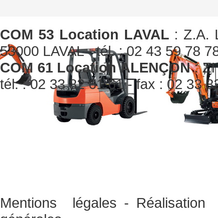
COM 53 Location LAVAL
: Z.A. 
53000 LAVAL - tél. : 02 43 59 78 78
COM 61 Location ALENÇON
: ZI
tél. : 02 33 82 61 61 - fax : 02 33 
Mentions légales
-
Réalisati