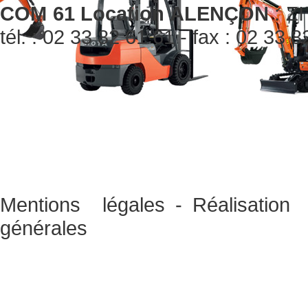
COM 61 Location ALENÇON
: ZI
tél. : 02 33 82 61 61 - fax : 02 33 
Mentions légales
-
Réalisati
générales