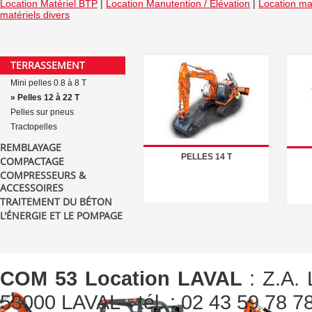
Location Matériel BTP
|
Location Manutention / Elévation
|
Location mat
matériels divers
TERRASSEMENT
Mini pelles 0.8 à 8 T
» Pelles 12 à 22 T
Pelles sur pneus
Tractopelles
REMBLAYAGE
PELLES 14 T
COMPACTAGE
COMPRESSEURS &
ACCESSOIRES
TRAITEMENT DU BÉTON
L'ÉNERGIE ET LE POMPAGE
COM 53 Location LAVAL
: Z.A. 
53000 LAVAL - tél. : 02 43 59 78 78