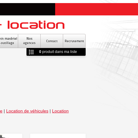
tit matériel
Nos
Contact
Recrutement
-outillage
agences
0
produit
dans ma liste
re
|
Location de véhicules
|
Location