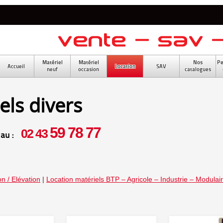
Matériel
Matériel
Nos
Pe
Accueil
Location
SAV
neuf
occasion
catalogues
els divers
59 78 77
02 43
 au :
n / Elévation
|
Location matériels BTP – Agricole – Industrie – Modulai