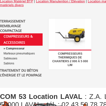
Location Matériel BTP
|
Location Manutention / Elévation
|
Location mat
matériels divers
TERRASSEMENT
REMBLAYAGE
COMPACTAGE
COMPRESSEURS &
ACCESSOIRES
» Compresseur
Marteaux pneumatiques
COMPRESSEURS
THERMIQUES DE
Sableuses
CHANTIERS 2 000 À 5 000
Sablons
L/M
TRAITEMENT DU BÉTON
L'ÉNERGIE ET LE POMPAGE
COM 53 Location LAVAL
: Z.A. 
53000 LAVAL - tél. : 02 43 59 78 78