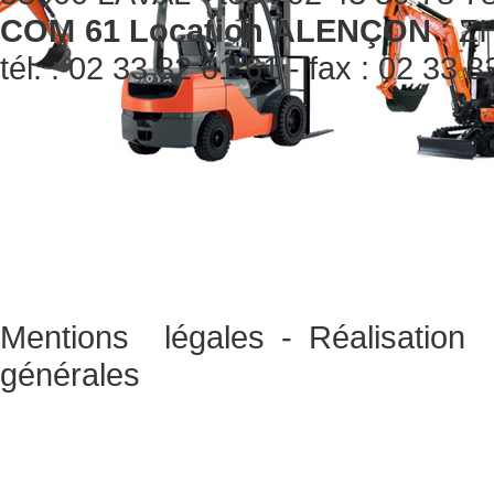
COM 61 Location ALENÇON
: ZI
tél. : 02 33 82 61 61 - fax : 02 33 
Mentions légales
-
Réalisati
générales