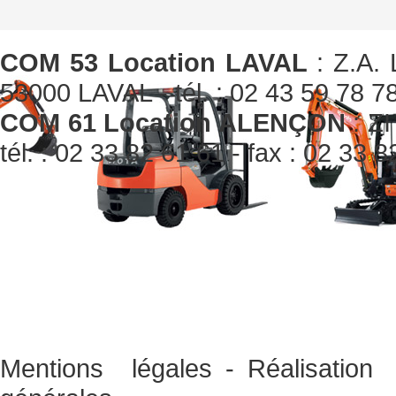
COM 53 Location LAVAL
: Z.A. 
53000 LAVAL - tél. : 02 43 59 78 78
COM 61 Location ALENÇON
: ZI
tél. : 02 33 82 61 61 - fax : 02 33 
Mentions légales
-
Réalisati