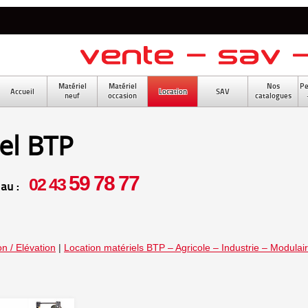
Matériel
Matériel
Nos
Pe
Accueil
Location
SAV
neuf
occasion
catalogues
el BTP
59 78 77
02 43
 au :
n / Elévation
|
Location matériels BTP – Agricole – Industrie – Modulai