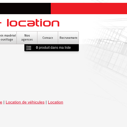
tit matériel
Nos
Contact
Recrutement
-outillage
agences
0
produit
dans ma liste
re
|
Location de véhicules
|
Location