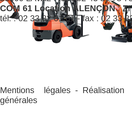
COM 61 Location ALENÇON
: ZI
tél. : 02 33 82 61 61 - fax : 02 33 
Mentions légales
-
Réalisati
générales