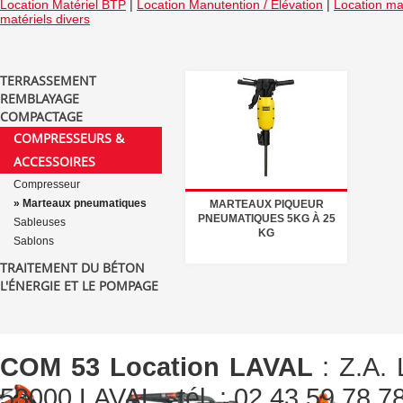
Location Matériel BTP
|
Location Manutention / Elévation
|
Location mat
matériels divers
TERRASSEMENT
REMBLAYAGE
COMPACTAGE
COMPRESSEURS &
ACCESSOIRES
Compresseur
» Marteaux pneumatiques
MARTEAUX PIQUEUR
PNEUMATIQUES 5KG À 25
Sableuses
KG
Sablons
TRAITEMENT DU BÉTON
L'ÉNERGIE ET LE POMPAGE
COM 53 Location LAVAL
: Z.A. 
53000 LAVAL - tél. : 02 43 59 78 78