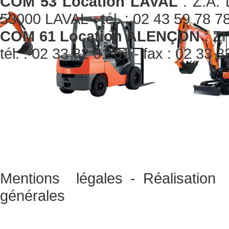
COM 53 Location LAVAL
: Z.A. 
53000 LAVAL - tél. : 02 43 59 78 78
COM 61 Location ALENÇON
: ZI
tél. : 02 33 82 61 61 - fax : 02 33 
Mentions légales
-
Réalisati
générales