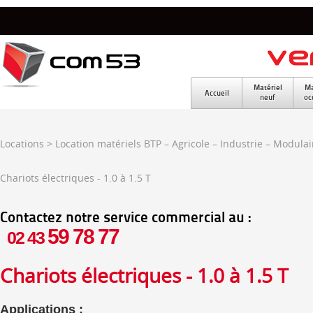
Matériel
Ma
Accueil
neuf
oc
Locations
>
Location matériels BTP – Agricole – Industrie – Modulai
Chariots électriques - 1.0 à 1.5 T
Contactez notre service commercial au :
59 78 77
02 43
Chariots électriques - 1.0 à 1.5 T
Applications :