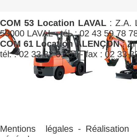
COM 53 Location LAVAL
: Z.A. 
53000 LAVAL - tél. : 02 43 59 78 78
COM 61 Location ALENÇON
: ZI
tél. : 02 33 82 61 61 - fax : 02 33 
Mentions légales
-
Réalisati