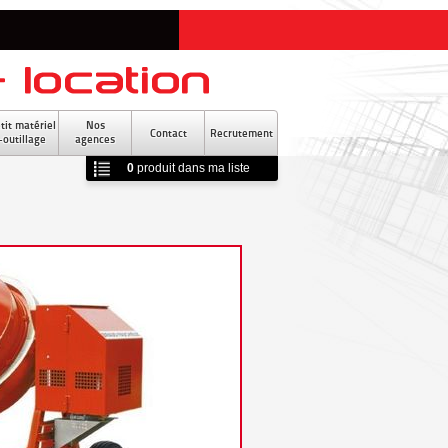
tit matériel
Nos
Contact
Recrutement
-outillage
agences
0
produit
dans ma liste