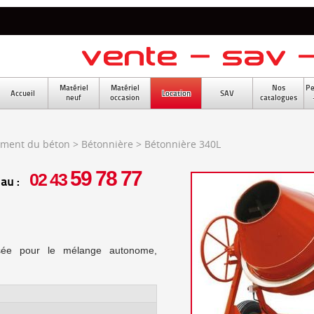
Matériel
Matériel
Nos
Pe
Accueil
Location
SAV
neuf
occasion
catalogues
ement du béton
>
Bétonnière
>
Bétonnière 340L
59 78 77
02 43
 au :
isée pour le mélange autonome,