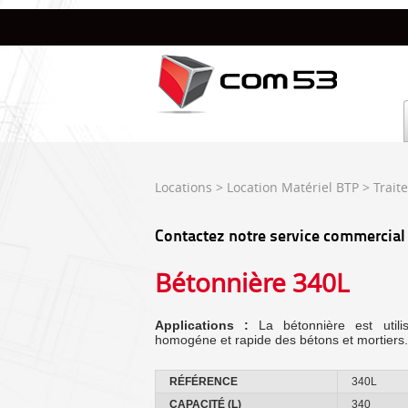
Locations
>
Location Matériel BTP
>
Trait
Contactez notre service commercial
Bétonnière 340L
Applications :
La bétonnière est util
homogéne et rapide des bétons et mortiers.
RÉFÉRENCE
340L
CAPACITÉ (L)
340